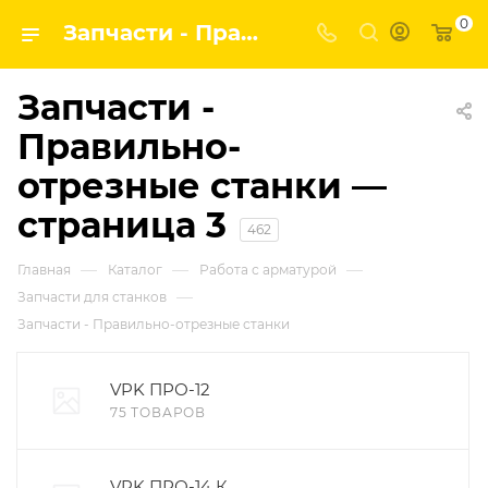
0
Запчасти - Правильно-отрезные станки | Завод строительных и промышленных механизмов VPK — страница 3
Запчасти -
Правильно-
отрезные станки —
страница 3
462
—
—
—
Главная
Каталог
Работа с арматурой
—
Запчасти для станков
Запчасти - Правильно-отрезные станки
VPK ПРО-12
75 ТОВАРОВ
VPK ПРО-14 К