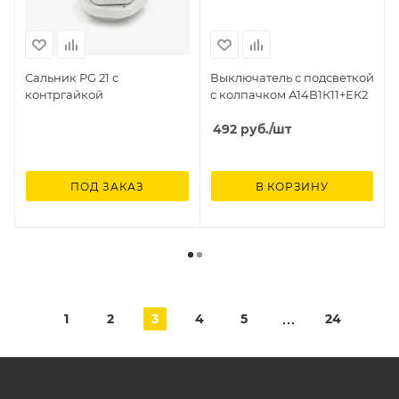
Сальник PG 21 с
Выключатель с подсветкой
контргайкой
с колпачком А14В1К11+ЕК2
492
руб.
/шт
ПОД ЗАКАЗ
В КОРЗИНУ
1
2
3
4
5
24