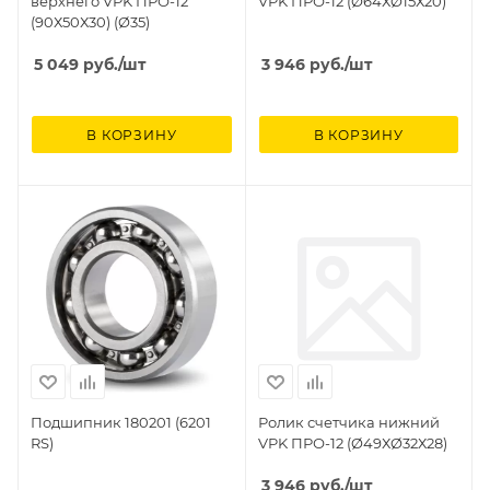
верхнего VPK ПРО-12
VPK ПРО-12 (Ø64ХØ15Х20)
(90Х50Х30) (Ø35)
5 049
руб.
/шт
3 946
руб.
/шт
В КОРЗИНУ
В КОРЗИНУ
Подшипник 180201 (6201
Ролик счетчика нижний
RS)
VPK ПРО-12 (Ø49ХØ32Х28)
3 946
руб.
/шт