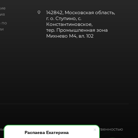
ние
142842, Московская область,
ия
г. о. Ступино, с.
 по
Константиновское,
ии
тер. Промышленная зона
Михнево М4, вл. 102
ных форматов, является интеллектуальной собственностью
Распаева Екатерина