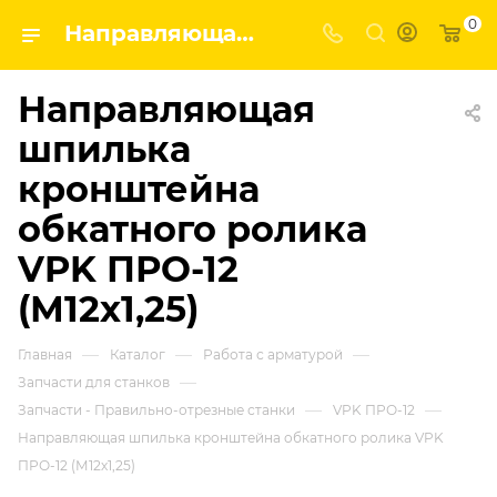
0
Направляющая шпилька кронштейна обкатного ролика VPK ПРО-12 (М12х1,25) | Завод строительных и промышленных механизмов VPK
Направляющая
шпилька
кронштейна
обкатного ролика
VPK ПРО-12
(М12х1,25)
—
—
—
Главная
Каталог
Работа с арматурой
—
Запчасти для станков
—
—
Запчасти - Правильно-отрезные станки
VPK ПРО-12
Направляющая шпилька кронштейна обкатного ролика VPK
ПРО-12 (М12х1,25)