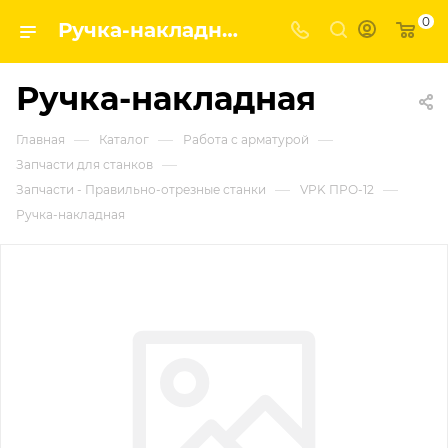
0
Ручка-накладная | Завод строительных и промышленных механизмов VPK
Ручка-накладная
—
—
—
Главная
Каталог
Работа с арматурой
—
Запчасти для станков
—
—
Запчасти - Правильно-отрезные станки
VPK ПРО-12
Ручка-накладная