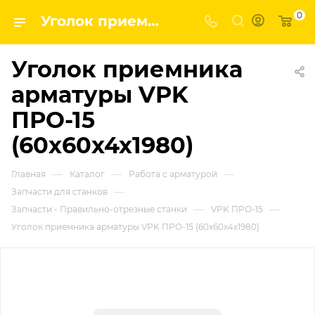
0
Уголок приемника арматуры VPK ПРО-15 (60х60х4х1980) | Завод строительных и промышленных механизмов VPK
Уголок приемника
арматуры VPK
ПРО-15
(60х60х4х1980)
—
—
—
Главная
Каталог
Работа с арматурой
—
Запчасти для станков
—
—
Запчасти - Правильно-отрезные станки
VPK ПРО-15
Уголок приемника арматуры VPK ПРО-15 (60х60х4х1980)