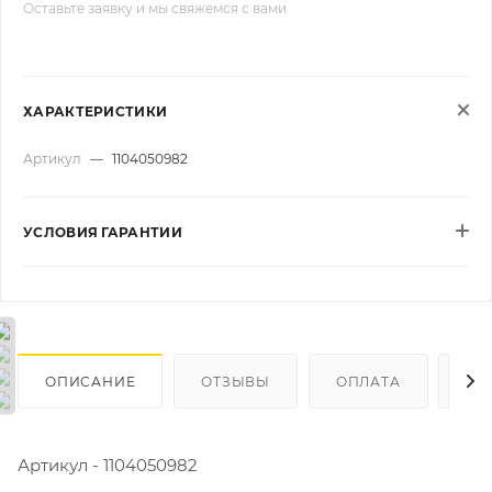
Оставьте заявку и мы свяжемся с вами
ХАРАКТЕРИСТИКИ
Артикул
—
1104050982
УСЛОВИЯ ГАРАНТИИ
ОПИСАНИЕ
ОТЗЫВЫ
ОПЛАТА
ДО
Артикул - 1104050982