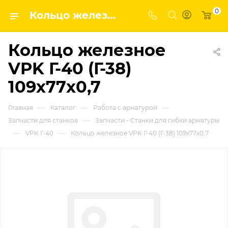
0
Кольцо железное VPK Г-40 (Г-38) 109х77х0,7 | Завод строительных и промышленных механизмов VPK
Кольцо железное
VPK Г-40 (Г-38)
109х77х0,7
—
—
—
Главная
Каталог
Работа с арматурой
—
Запчасти для станков
Запчасти - Станки для гибки арматуры
—
—
VPK Г-40
Кольцо железное VPK Г-40 (Г-38) 109х77х0,7