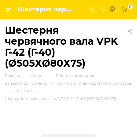
0
Шестерня червячного вала VPK Г-42 (Г-40) (Ø505ХØ80Х75) | Завод строительных и промышленных механизмов VPK
Шестерня
червячного вала VPK
Г-42 (Г-40)
(Ø505ХØ80Х75)
—
—
—
Главная
Каталог
Работа с арматурой
—
Запчасти для станков
Запчасти - Станки для гибки арматуры
—
—
VPK Г-42
Шестерня червячного вала VPK Г-42 (Г-40) (Ø505ХØ80Х75)