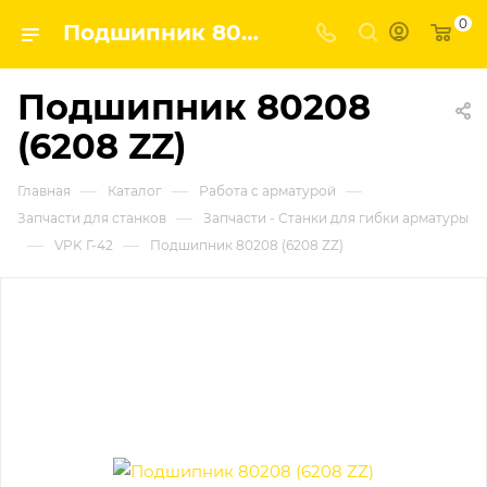
0
Подшипник 80208 (6208 ZZ) | Завод строительных и промышленных механизмов VPK
Подшипник 80208
(6208 ZZ)
—
—
—
Главная
Каталог
Работа с арматурой
—
Запчасти для станков
Запчасти - Станки для гибки арматуры
—
—
VPK Г-42
Подшипник 80208 (6208 ZZ)