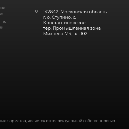
ние
142842, Московская область,
ия
г. о. Ступино, с.
 по
Константиновское,
ии
тер. Промышленная зона
Михнево М4, вл. 102
ных форматов, является интеллектуальной собственностью