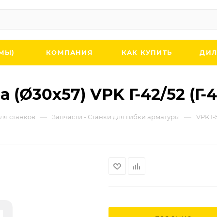
МЫ)
КОМПАНИЯ
КАК КУПИТЬ
ДИЛ
(Ø30х57) VPK Г-42/52 (Г-4
—
—
ля станков
Запчасти - Станки для гибки арматуры
VPK Г-