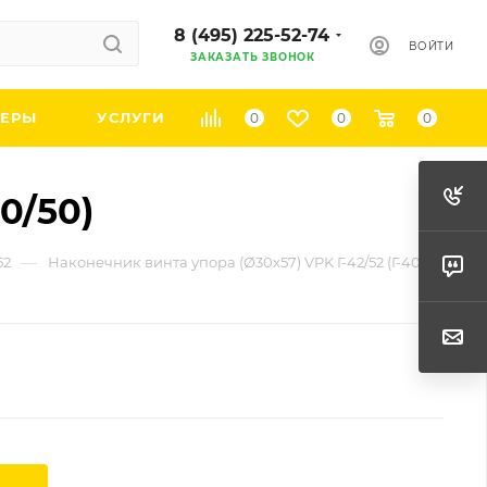
8 (495) 225-52-74
ВОЙТИ
ЗАКАЗАТЬ ЗВОНОК
ЕРЫ
УСЛУГИ
0
0
0
0/50)
—
52
Наконечник винта упора (Ø30х57) VPK Г-42/52 (Г-40/50)