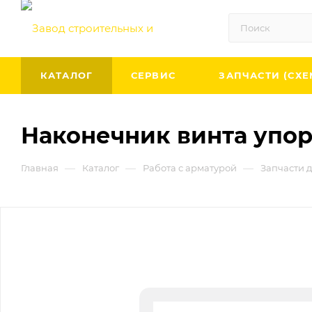
КАТАЛОГ
СЕРВИС
ЗАПЧАСТИ (СХЕ
Наконечник винта упора 
—
—
—
Главная
Каталог
Работа с арматурой
Запчасти д