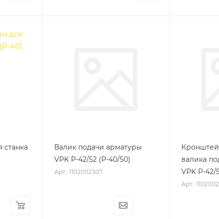
 станка
Валик подачи арматуры
Кронштей
VPK Р-42/52 (Р-40/50)
валика по
VPK Р-42/5
Арт.: 11020112307
Арт.: 1102011