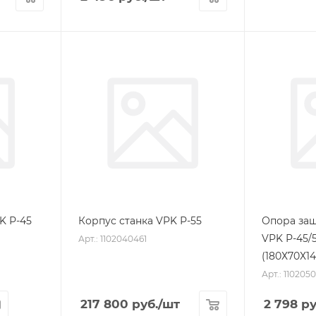
K Р-45
Корпус станка VPK Р-55
Опора защ
VPK Р-45/5
Арт.: 1102040461
(180Х70Х14
Арт.: 1102050
217 800
руб.
/шт
2 798
ру