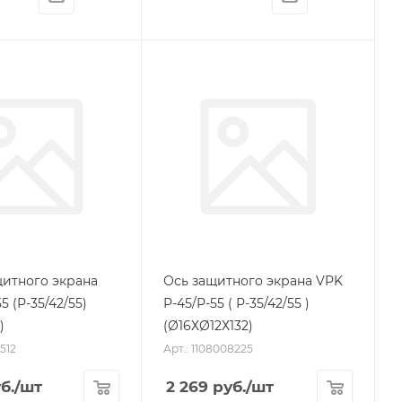
итного экрана
Ось защитного экрана VPK
5 (Р-35/42/55)
Р-45/Р-55 ( Р-35/42/55 )
)
(Ø16ХØ12Х132)
512
Арт.: 1108008225
б.
/шт
2 269
руб.
/шт