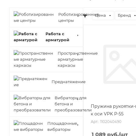
Роботизированные
Цена
Бренд
центры
Работа с
арматурой
Пространственные
арматурные
каркасы
Преднатяжение
Вибраторы для
бетона и
Пружина рукоятки-
преобразователи
к оси VPK Р-55
Арт.: 1102040490
Площадочные
вибраторы
1 089
руб.
/шт