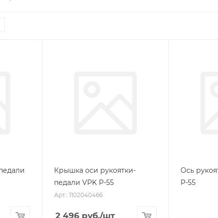
педали
Крышка оси рукоятки-
Ось рукоя
педали VPK Р-55
Р-55
Арт.: 1102040466
2 496
руб.
/шт