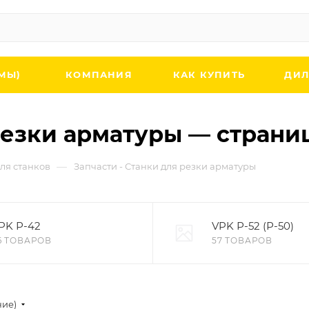
МЫ)
КОМПАНИЯ
КАК КУПИТЬ
ДИЛ
резки арматуры — страни
—
ля станков
Запчасти - Станки для резки арматуры
PK Р-42
VPK Р-52 (Р-50)
6 ТОВАРОВ
57 ТОВАРОВ
ние)