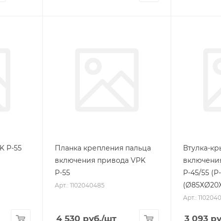
K Р-55
Планка крепления пальца
Втулка-кр
включения привода VPK
включени
Р-55
Р-45/55 (Р-
(Ø85ХØ20Х
Арт.: 1102040485
Арт.: 110204
4 530
руб.
/шт
3 093
ру