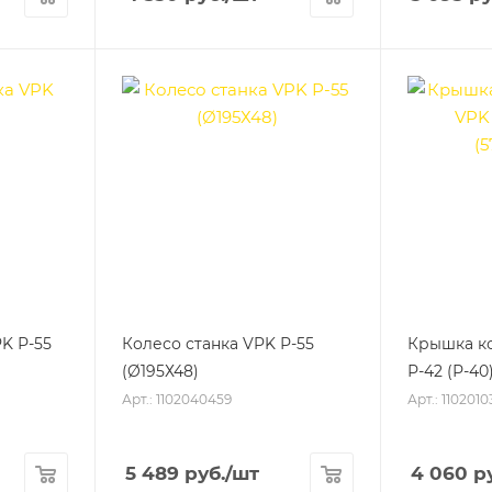
K Р-55
Колесо станка VPK Р-55
Крышка ко
(Ø195Х48)
Р-42 (Р-40
Арт.: 1102040459
Арт.: 1102010
5 489
руб.
/шт
4 060
ру