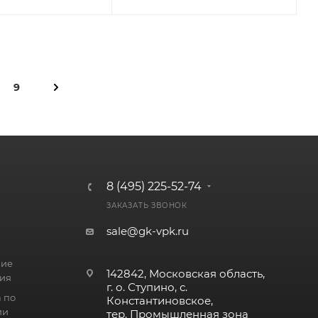
9
8 (495) 225-52-74
ЗАКАЗАТЬ ЗВОНОК
sale@gk-vpk.ru
ние
142842, Московская область,
ия
г. о. Ступино, с.
 по
Константиновское,
ии
тер. Промышленная зона