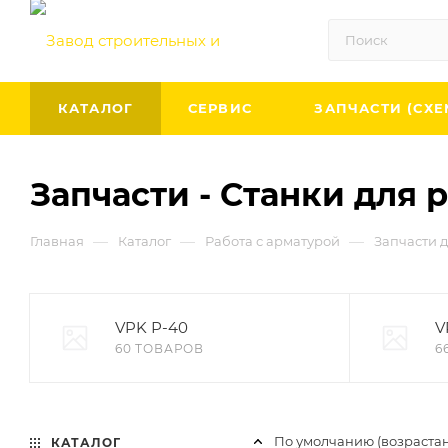
КАТАЛОГ
СЕРВИС
ЗАПЧАСТИ (СХЕ
Запчасти - Станки для 
—
—
—
Главная
Каталог
Работа с арматурой
Запчасти д
VPK Р-40
V
60 ТОВАРОВ
6
По умолчанию (возраста
КАТАЛОГ