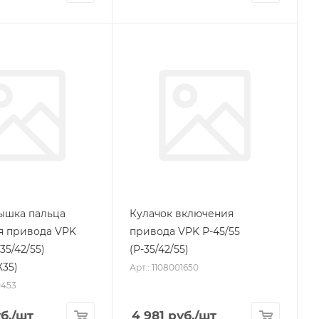
ышка пальца
Кулачок включения
я привода VPK
привода VPK Р-45/55
35/42/55)
(Р-35/42/55)
35)
Арт.: 1108001650
0453
б.
/шт
4 981
руб.
/шт