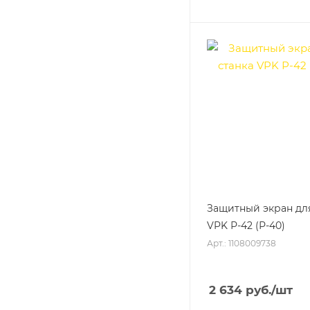
Защитный экран для
VPK Р-42 (Р-40)
Арт.: 1108009738
2 634
руб.
/шт