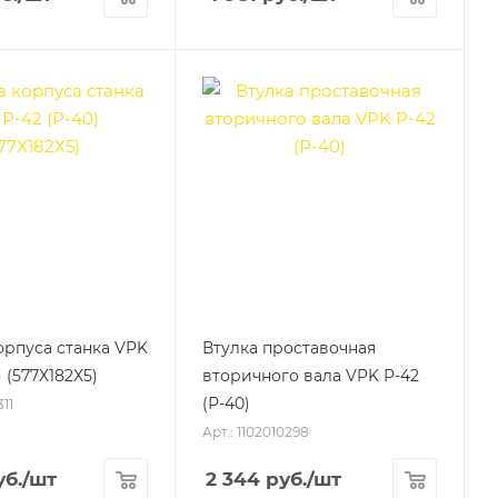
рпуса станка VPK
Втулка проставочная
) (577Х182Х5)
вторичного вала VPK Р-42
(Р-40)
311
Арт.: 1102010298
б.
/шт
2 344
руб.
/шт