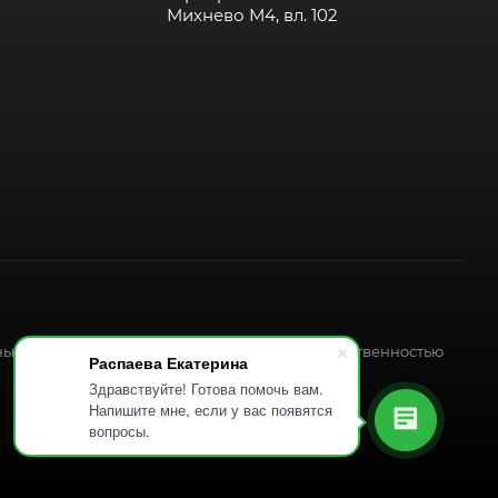
Михнево М4, вл. 102
ных форматов, является интеллектуальной собственностью
Распаева Екатерина
Здравствуйте! Готова помочь вам.
Напишите мне, если у вас появятся
вопросы.