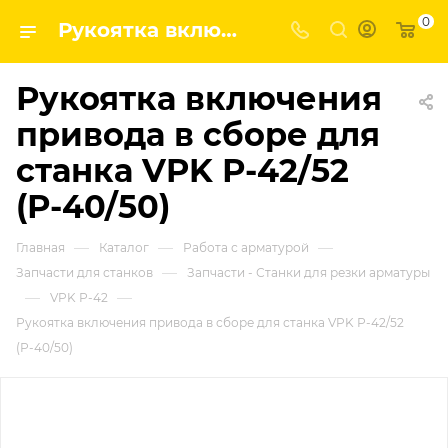
0
Рукоятка включения привода в сборе для станка VPK Р-42/52 (Р-40/50) | Завод строительных и промышленных механизмов VPK
Рукоятка включения
привода в сборе для
станка VPK Р-42/52
(Р-40/50)
—
—
—
Главная
Каталог
Работа с арматурой
—
Запчасти для станков
Запчасти - Станки для резки арматуры
—
—
VPK Р-42
Рукоятка включения привода в сборе для станка VPK Р-42/52
(Р-40/50)