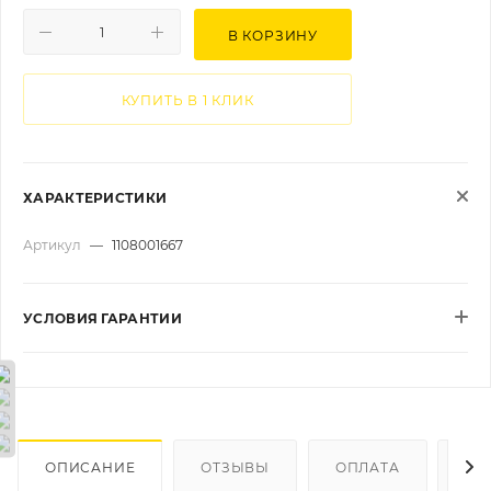
В КОРЗИНУ
КУПИТЬ В 1 КЛИК
ХАРАКТЕРИСТИКИ
Артикул
—
1108001667
УСЛОВИЯ ГАРАНТИИ
ОПИСАНИЕ
ОТЗЫВЫ
ОПЛАТА
ДО