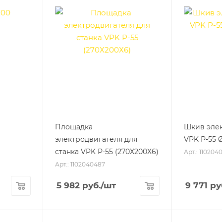
Площадка
Шкив эле
электродвигателя для
VPK Р-55 
станка VPK Р-55 (270Х200Х6)
Арт.: 110204
Арт.: 1102040487
5 982
руб.
/шт
9 771
ру