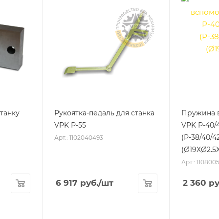
танку
Рукоятка-педаль для станка
Пружина 
VPK Р-55
VPK Р-40/4
(Р-38/40/4
Арт.: 1102040493
(Ø19ХØ2.5Х
Арт.: 110800
6 917
руб.
/шт
2 360
ру