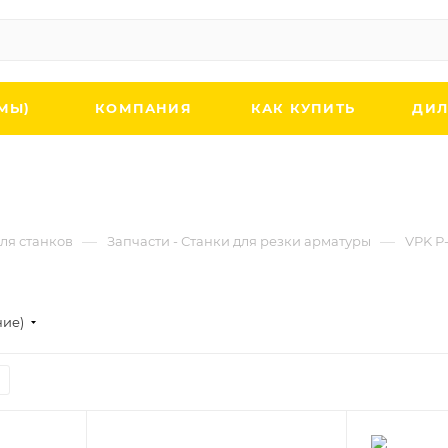
МЫ)
КОМПАНИЯ
КАК КУПИТЬ
ДИЛ
—
—
ля станков
Запчасти - Станки для резки арматуры
VPK Р
ние)