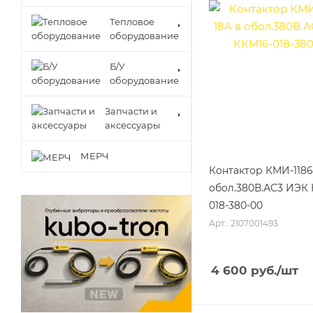
Тепловое
оборудование
Б/У
оборудование
Запчасти и
аксессуары
МЕРЧ
Контактор КМИ-1186
обол.380В.АС3 ИЭК 
018-380-00
Арт.: 2107001493
4 600
руб.
/шт