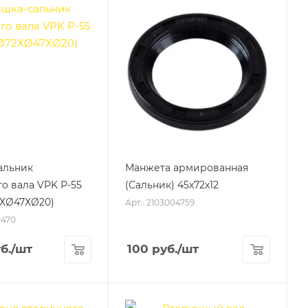
альник
Манжета армированная
о вала VPK Р-55
(Сальник) 45х72х12
2ХØ47ХØ20)
Арт.: 2103004759
0470
б.
/шт
100
руб.
/шт