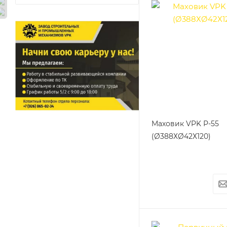
Маховик VPK Р-55
(Ø388ХØ42Х120)