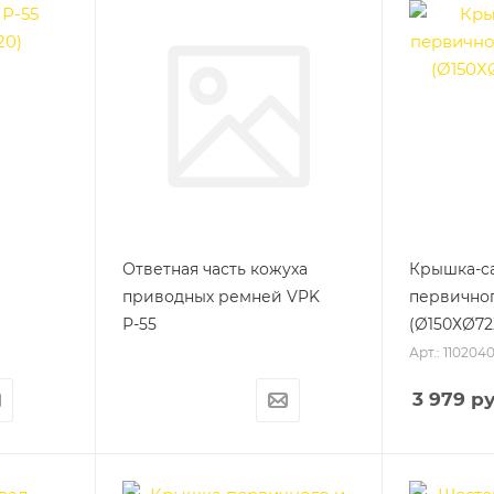
Ответная часть кожуха
Крышка-с
приводных ремней VPK
первичног
Р-55
(Ø150ХØ7
Арт.: 110204
3 979
ру