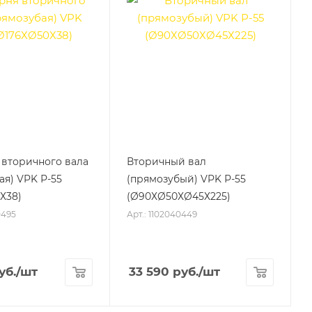
вторичного вала
Вторичный вал
ая) VPK Р-55
(прямозубый) VPK Р-55
Х38)
(Ø90ХØ50ХØ45Х225)
0495
Арт.: 1102040449
уб.
/шт
33 590
руб.
/шт