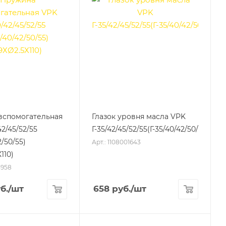
вспомогательная
Глазок уровня масла VPK
2/45/52/55
Г-35/42/45/52/55(Г-35/40/42/50/55);Р-3
2/50/55)
Арт.: 1108001643
110)
5958
б.
/шт
658
руб.
/шт