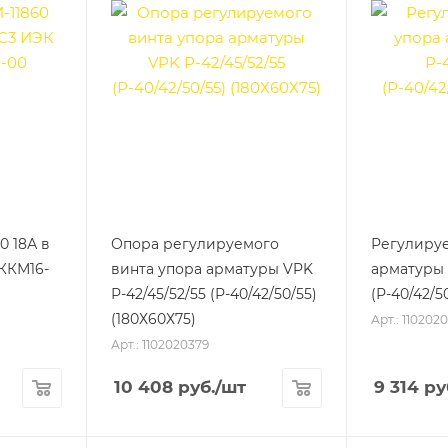
0 18А в
Опора регулируемого
Регулиру
ККМ16-
винта упора арматуры VPK
арматуры 
Р-42/45/52/55 (Р-40/42/50/55)
(Р-40/42/5
(180Х60Х75)
Арт.: 1102020
Арт.: 1102020379
10 408
руб.
/шт
9 314
ру