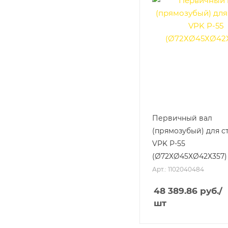
Первичный вал
(прямозубый) для с
VPK Р-55
(Ø72ХØ45ХØ42Х357)
Арт.: 1102040484
48 389.86
руб.
/
шт