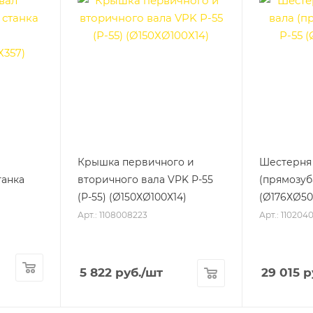
Крышка первичного и
Шестерня 
танка
вторичного вала VPK Р-55
(прямозуб
(Р-55) (Ø150ХØ100Х14)
(Ø176ХØ50
Арт.: 1108008223
Арт.: 110204
5 822
руб.
/шт
29 015
р