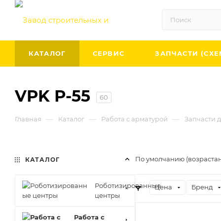
КАТАЛОГ
СЕРВИС
ЗАПЧАСТИ (СХЕ
VPK Р-55
60
—
—
—
Главная
Каталог
Работа с арматурой
Запчасти д
По умолчанию (возраста
КАТАЛОГ
Роботизированные
Цена
Бренд
центры
Работа с