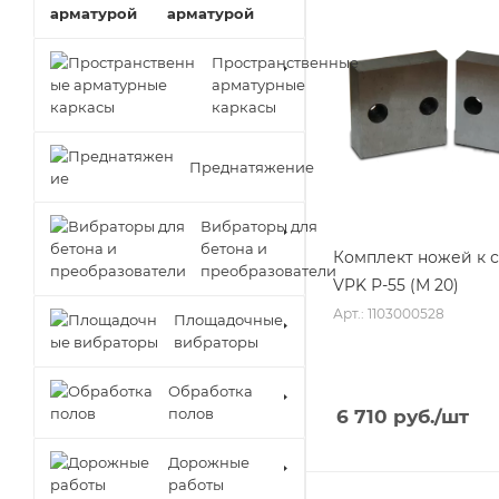
арматурой
Пространственные
арматурные
каркасы
Преднатяжение
Вибраторы для
бетона и
Комплект ножей к с
преобразователи
VPK Р-55 (М 20)
Арт.: 1103000528
Площадочные
вибраторы
Обработка
полов
6 710
руб.
/шт
Дорожные
работы