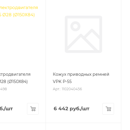
ктродвигателя
Кожух приводных ремней
Ø28 (Ø150Х84)
VPK Р-55
0498
Арт.: 1102040456
б.
/шт
6 442
руб.
/шт