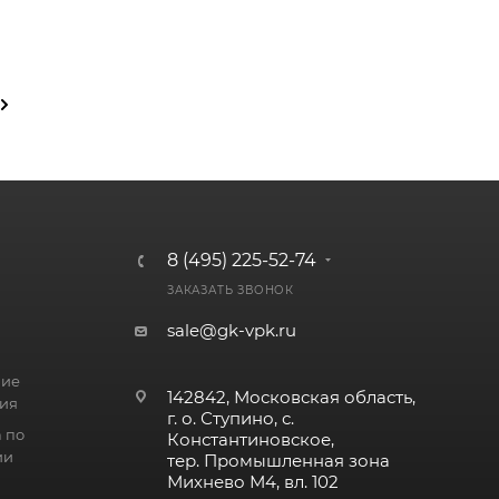
8 (495) 225-52-74
ЗАКАЗАТЬ ЗВОНОК
sale@gk-vpk.ru
ние
142842, Московская область,
ия
г. о. Ступино, с.
 по
Константиновское,
ии
тер. Промышленная зона
Михнево М4, вл. 102