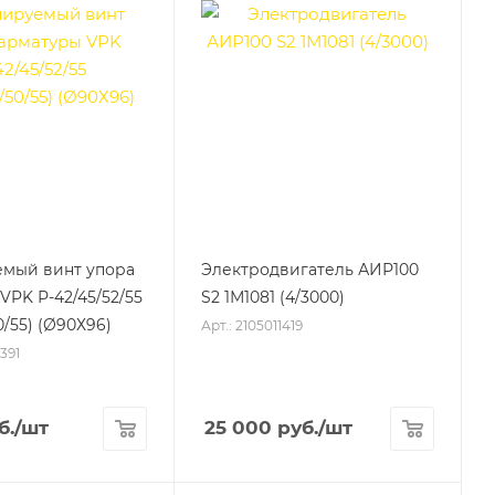
емый винт упора
Электродвигатель АИР100
VPK Р-42/45/52/55
S2 1М1081 (4/3000)
0/55) (Ø90Х96)
Арт.: 2105011419
391
б.
/шт
25 000
руб.
/шт