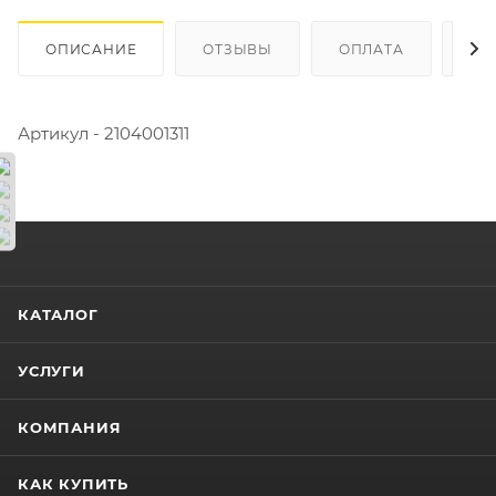
ОПИСАНИЕ
ОТЗЫВЫ
ОПЛАТА
ДО
Артикул - 2104001311
КАТАЛОГ
УСЛУГИ
КОМПАНИЯ
КАК КУПИТЬ