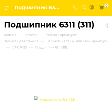
0
Подшипник 6311 (311) | Завод строительных и промышленных механизмов VPK
Подшипник 6311 (311)
—
—
—
Главная
Каталог
Работа с арматурой
—
Запчасти для станков
Запчасти - Станки для резки арматуры
—
—
VPK Р-55
Подшипник 6311 (311)