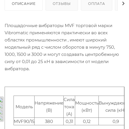
ОПИСАНИЕ
ОТЗЫВЫ
ОПЛАТА
ДО
Площадочные вибраторы MVF торговой марки
Vibromatic применяются практически во всех
областях промышленности , имеют широкий
модельный ряд с числом оборотов в минуту 750,
1000, 1500 и 3000 и могут создавать центробежную
силу от 0,01 до 25 кН в зависимости от модели
вибратора.
Сила
Напряжение
Мощность
Вынуждающ
Модель
тока
(В)
(кВт)
сила (кН)
(A)
MVF90/15
380
0,31
0,12
0,9