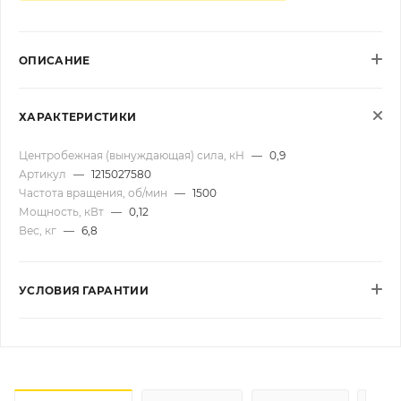
ОПИСАНИЕ
ХАРАКТЕРИСТИКИ
Центробежная (вынуждающая) сила, кН
—
0,9
Артикул
—
1215027580
Частота вращения, об/мин
—
1500
Мощность, кВт
—
0,12
Вес, кг
—
6,8
УСЛОВИЯ ГАРАНТИИ