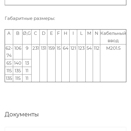
Габаритные размеры:
A
B
Ø,G
C
D
E
F
H
I
L
M
N
Кабельный
ввод
62-
106
9
231
131
159
15
64
121
123
54
112
M201.5
74
65
140
13
115
135
11
135
115
11
Документы