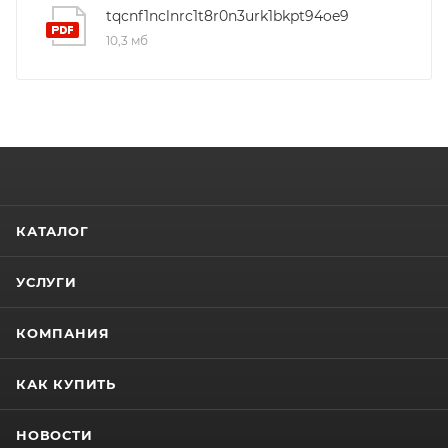
tqcnf1nclnrc1t8r0n3urk1bkpt94oe9
10,3 мб
КАТАЛОГ
УСЛУГИ
КОМПАНИЯ
КАК КУПИТЬ
НОВОСТИ