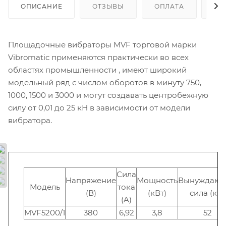
ОПИСАНИЕ
ОТЗЫВЫ
ОПЛАТА
ДО
Площадочные вибраторы MVF торговой марки
Vibromatic применяются практически во всех
областях промышленности , имеют широкий
модельный ряд с числом оборотов в минуту 750,
1000, 1500 и 3000 и могут создавать центробежную
силу от 0,01 до 25 кН в зависимости от модели
вибратора.
Сила
Напряжение
Мощность
Вынуждаю
Модель
тока
(В)
(кВт)
сила (кН)
(A)
MVF5200/1
380
6,92
3,8
52