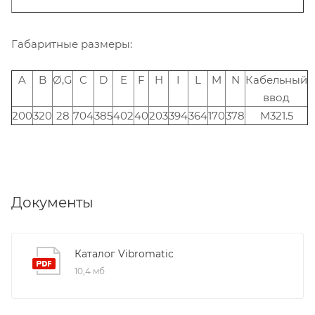
Габаритные размеры:
A
B
Ø,G
C
D
E
F
H
I
L
M
N
Кабельный
ввод
200
320
28
704
385
402
40
203
394
364
170
378
M321.5
Документы
Каталог Vibromatic
10,4 мб