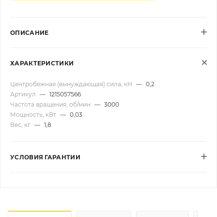
ОПИСАНИЕ
ХАРАКТЕРИСТИКИ
Центробежная (вынуждающая) сила, кН
—
0,2
Артикул
—
1215057566
Частота вращения, об/мин
—
3000
Мощность, кВт
—
0,03
Вес, кг
—
1,8
УСЛОВИЯ ГАРАНТИИ