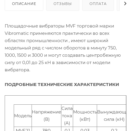
ОПИСАНИЕ
ОТЗЫВЫ
ОПЛАТА
ДО
Площадочные вибраторы MVF торговой марки
Vibromatic применяются практически во всех
областях промышленности , имеют широкий
модельный ряд с числом оборотов в минуту 750,
1000, 1500 и 3000 и могут создавать центробежную
силу от 0,01 до 25 кН в зависимости от модели
вибратора.
ПОДРОБНЫЕ ТЕХНИЧЕСКИЕ ХАРАКТЕРИСТИКИ
Сила
Напряжение
Мощность
Вынуждающа
Модель
тока
(В)
(кВт)
сила (кН)
(A)
MVF21
380
0,1
0,03
0,2