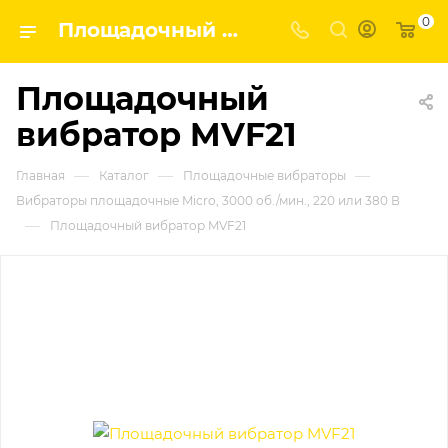
0
Площадочный вибратор MVF21 | Завод строительных и промышленных механизмов VPK
Площадочный
вибратор MVF21
—
—
—
Главная
Каталог
Площадочные вибраторы
Вибраторы площадочные Micro, 3000 об./мин., 220 или 380 В
—
Площадочный вибратор MVF21