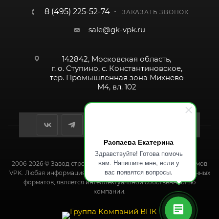
8 (495) 225-52-74
ЗАКАЗАТЬ ЗВОНОК
sale@gk-vpk.ru
142842, Московская область,
г. о. Ступино, с. Константиновское,
тер. Промышленная зона Михнево
М4, вл. 102
Распаева Екатерина
Здравствуйте! Готова помочь
вам. Напишите мне, если у
2006-2026 © Завод строительных и промышленных механизмов
вас появятся вопросы.
VPK. Любая информация на данном сайте, в т.ч. файлы различных
форматов, является интеллектуальной собственностью
компании.