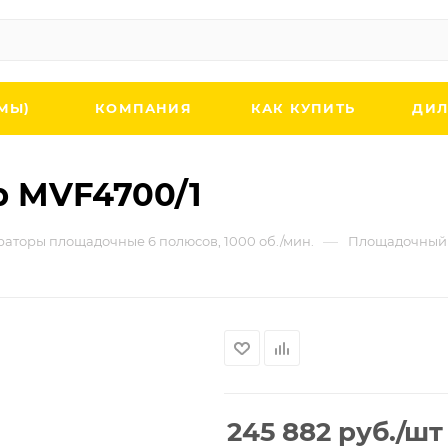
МЫ)
КОМПАНИЯ
КАК КУПИТЬ
ДИЛ
 MVF4700/1
—
аторы площадочные 6 полюсов, 1000 об./мин.
Площадочный 
245 882
руб.
/шт