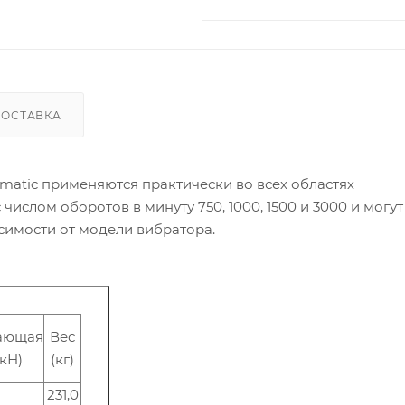
ДОСТАВКА
atic применяются практически во всех областях
слом оборотов в минуту 750, 1000, 1500 и 3000 и могут
исимости от модели вибратора.
ающая
Вес
(кН)
(кг)
231,0