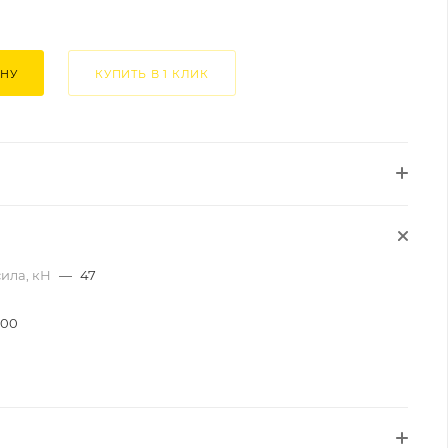
ИНУ
КУПИТЬ В 1 КЛИК
ила, кН
—
47
000