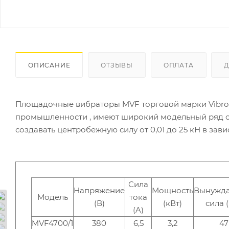
ОПИСАНИЕ
ОТЗЫВЫ
ОПЛАТА
Площадочные вибраторы MVF торговой марки Vibrom
промышленности , имеют широкий модельный ряд с чи
создавать центробежную силу от 0,01 до 25 кН в зав
Сила
Напряжение
Мощность
Вынужд
Модель
тока
(В)
(кВт)
сила 
(A)
MVF4700/1
380
6,5
3,2
47