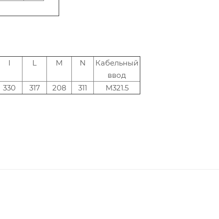
I
L
M
N
Кабельный
ввод
330
317
208
311
M321.5