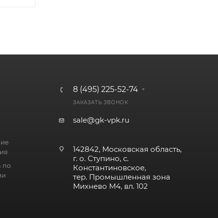
8 (495) 225-52-74
ЗАКАЗАТЬ ЗВОНОК
sale@gk-vpk.ru
ние
142842, Московская область,
ия
г. о. Ступино, с.
 по
Константиновское,
ии
тер. Промышленная зона
Михнево М4, вл. 102