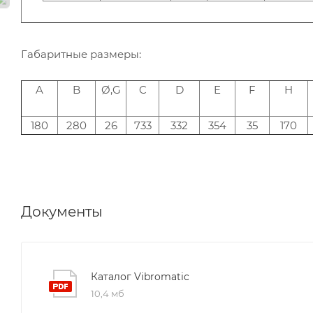
Габаритные размеры:
A
B
Ø,G
C
D
E
F
H
180
280
26
733
332
354
35
170
Документы
Каталог Vibromatic
10,4 мб