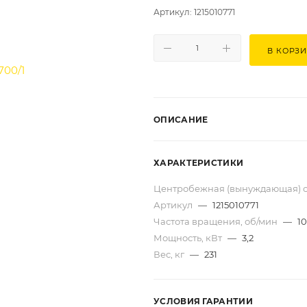
Артикул: 1215010771
В КОРЗ
ОПИСАНИЕ
ХАРАКТЕРИСТИКИ
Центробежная (вынуждающая) с
Артикул
—
1215010771
Частота вращения, об/мин
—
1
Мощность, кВт
—
3,2
Вес, кг
—
231
УСЛОВИЯ ГАРАНТИИ