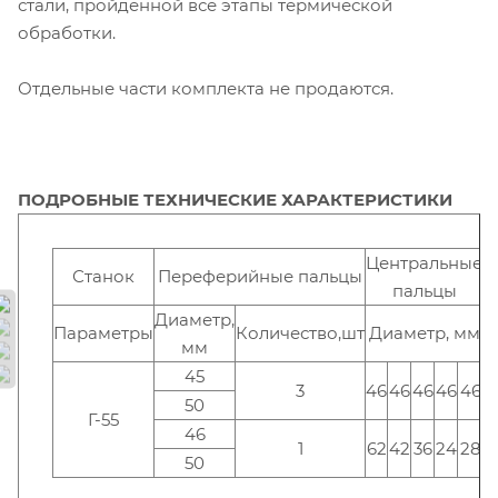
стали, пройденной все этапы термической
обработки.
Отдельные части комплекта не продаются.
ПОДРОБНЫЕ ТЕХНИЧЕСКИЕ ХАРАКТЕРИСТИКИ
Центральные
Станок
Переферийные пальцы
пальцы
Диаметр,
Параметры
Количество,шт
Диаметр, мм
мм
45
3
46
46
46
46
46
5
50
Г-55
46
1
62
42
36
24
28
1
50