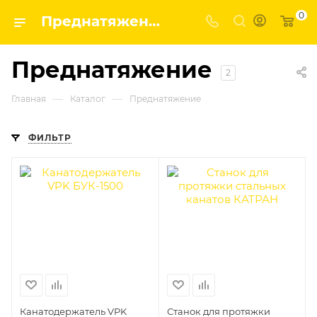
0
Преднатяжение | Завод строительных и промышленных механизмов VPK
Преднатяжение
2
—
—
Главная
Каталог
Преднатяжение
ФИЛЬТР
Канатодержатель VPK
Станок для протяжки