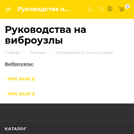
0
Руководства на виброузлы
Руководства на
виброузлы
—
—
Главная
Помощь
Руководства по эксплуатации
Виброузлы:
- VPK SKAT E
- VPK SKAT Z
КАТАЛОГ