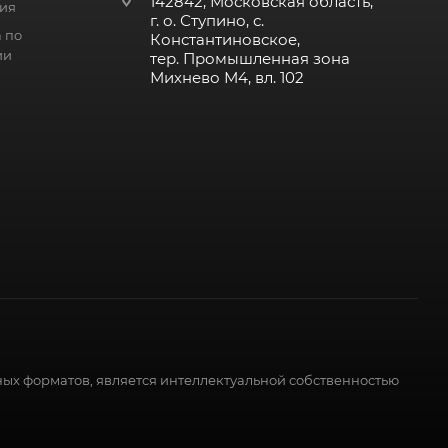
142842, Московская область,
ия
г. о. Ступино, с.
 по
Константиновское,
ии
тер. Промышленная зона
Михнево М4, вл. 102
ных форматов, является интеллектуальной собственностью