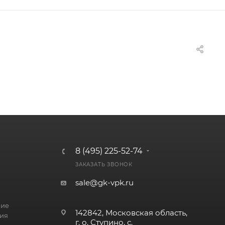
8 (495) 225-52-74
ЗАКАЗАТЬ ЗВОНОК
sale@gk-vpk.ru
ние
142842, Московская область,
ия
г. о. Ступино, с.