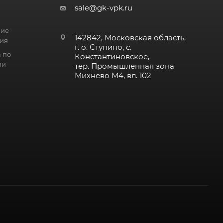
sale@gk-vpk.ru
ние
142842, Московская область,
ия
г. о. Ступино, с.
 по
Константиновское,
ии
тер. Промышленная зона
Михнево М4, вл. 102