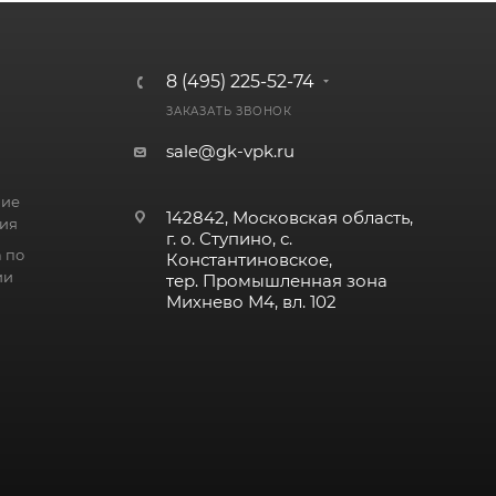
8 (495) 225-52-74
ЗАКАЗАТЬ ЗВОНОК
sale@gk-vpk.ru
ние
142842, Московская область,
ия
г. о. Ступино, с.
 по
Константиновское,
ии
тер. Промышленная зона
Михнево М4, вл. 102