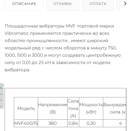
ОПИСАНИЕ
ОТЗЫВЫ
ОПЛАТА
ДО
Площадочные вибраторы MVF торговой марки
Vibromatic применяются практически во всех
областях промышленности , имеют широкий
модельный ряд с числом оборотов в минуту 750,
1000, 1500 и 3000 и могут создавать центробежную
силу от 0,01 до 25 кН в зависимости от модели
вибратора.
Сила
Напряжение
Мощность
Вынуждаю
Модель
тока
(В)
(кВт)
сила (кН)
(A)
MVF400/15
380
0,84
0,30
4