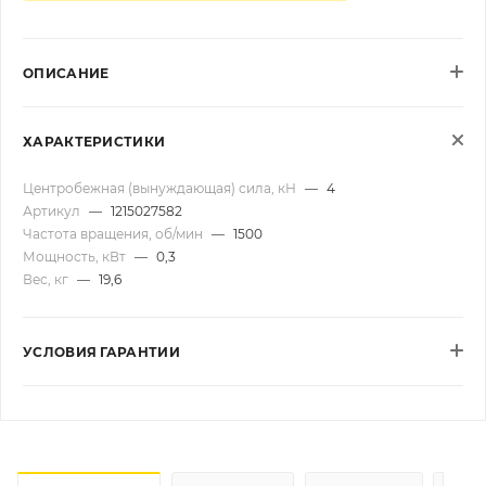
ОПИСАНИЕ
ХАРАКТЕРИСТИКИ
Центробежная (вынуждающая) сила, кН
—
4
Артикул
—
1215027582
Частота вращения, об/мин
—
1500
Мощность, кВт
—
0,3
Вес, кг
—
19,6
УСЛОВИЯ ГАРАНТИИ