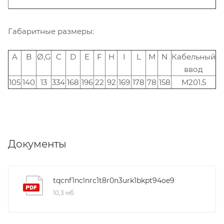
Габаритные размеры:
A
B
Ø,G
C
D
E
F
H
I
L
M
N
Кабельный
ввод
105
140
13
334
168
196
22
92
169
178
78
158
M201.5
Документы
tqcnf1nclnrc1t8r0n3urk1bkpt94oe9
10,3 мб