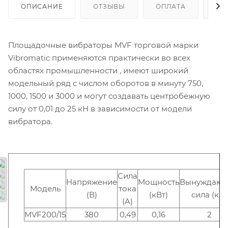
ОПИСАНИЕ
ОТЗЫВЫ
ОПЛАТА
ДО
Площадочные вибраторы MVF торговой марки
Vibromatic применяются практически во всех
областях промышленности , имеют широкий
модельный ряд с числом оборотов в минуту 750,
1000, 1500 и 3000 и могут создавать центробежную
силу от 0,01 до 25 кН в зависимости от модели
вибратора.
Сила
Напряжение
Мощность
Вынуждаю
Модель
тока
(В)
(кВт)
сила (кН)
(A)
MVF200/15
380
0,49
0,16
2