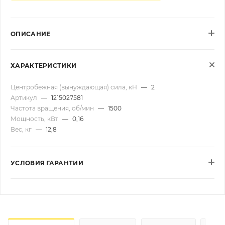
ОПИСАНИЕ
ХАРАКТЕРИСТИКИ
Центробежная (вынуждающая) сила, кН
—
2
Артикул
—
1215027581
Частота вращения, об/мин
—
1500
Мощность, кВт
—
0,16
Вес, кг
—
12,8
УСЛОВИЯ ГАРАНТИИ