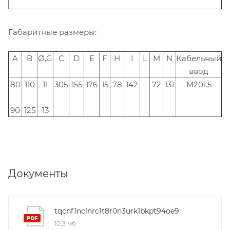
Габаритные размеры:
A
B
Ø,G
C
D
E
F
H
I
L
M
N
Кабельный
ввод
80
110
11
305
155
176
15
78
142
72
131
M201.5
90
125
13
Документы
tqcnf1nclnrc1t8r0n3urk1bkpt94oe9
10,3 мб