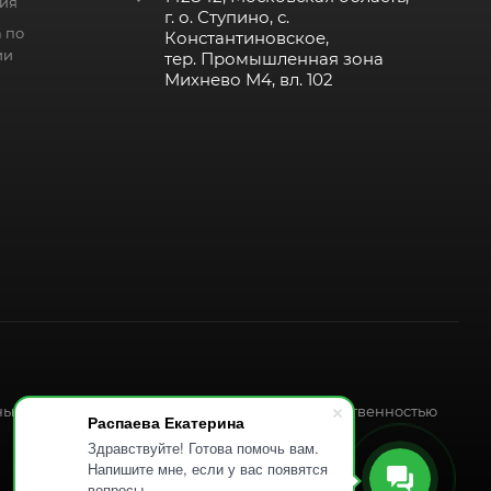
ия
г. о. Ступино, с.
 по
Константиновское,
ии
тер. Промышленная зона
Михнево М4, вл. 102
ных форматов, является интеллектуальной собственностью
Распаева Екатерина
Здравствуйте! Готова помочь вам.
Напишите мне, если у вас появятся
вопросы.