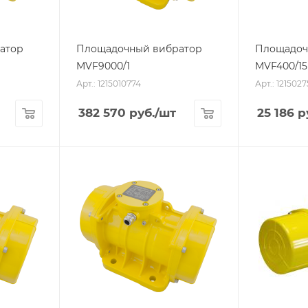
атор
Площадочный вибратор
Площадоч
MVF9000/1
MVF400/15
Арт.: 1215010774
Арт.: 121502
382 570
руб.
/шт
25 186
р