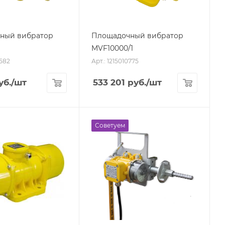
ный вибратор
Площадочный вибратор
MVF10000/1
7582
Арт.: 1215010775
уб.
/шт
533 201
руб.
/шт
Советуем