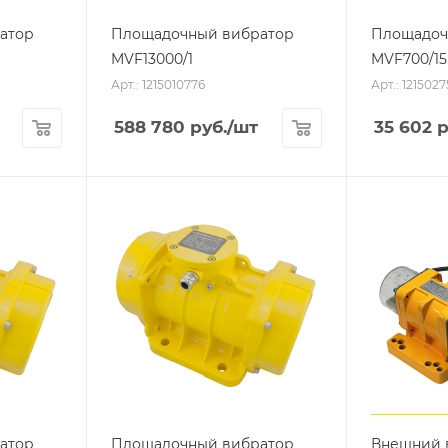
атор
Площадочный вибратор
Площадоч
MVF13000/1
MVF700/15
Арт.: 1215010776
Арт.: 121502
588 780
руб.
/шт
35 602
р
атор
Площадочный вибратор
Внешний 