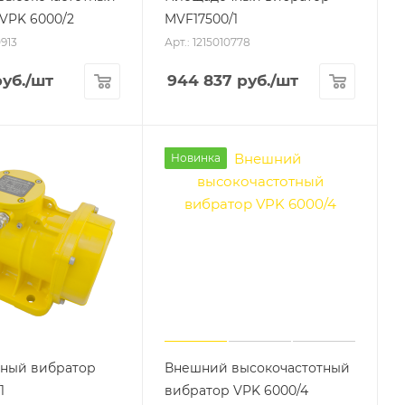
VPK 6000/2
MVF17500/1
0913
Арт.: 1215010778
уб.
/шт
944 837
руб.
/шт
Новинка
ный вибратор
Внешний высокочастотный
1
вибратор VPK 6000/4