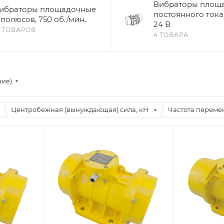
Вибраторы площ
ибраторы площадочные
постоянного тока,
 полюсов, 750 об./мин.
24 В
3 ТОВАРОВ
4 ТОВАРА
ние)
Центробежная (вынуждающая) сила, кН
Частота перемен