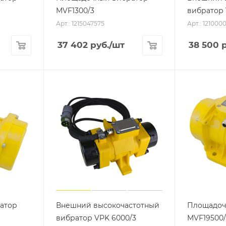
MVF1300/3
вибратор 
Арт.: 1215047575
Арт.: 121000
37 402
руб.
/шт
38 500
р
атор
Внешний высокочастотный
Площадоч
вибратор VPK 6000/3
MVF19500/